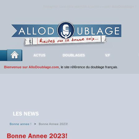
Rejoignez sans plus attendre la communauté
AlloDoublage
!
ACTUS
DOUBLAGES
V.F
Bienvenue sur AlloDoublage.com
, le site référence du doublage français.
Bonne annee !
>
Bonne Annee 2023!