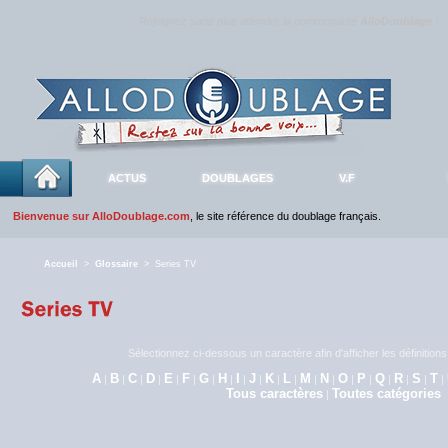
Rejoignez sans plus attendre la communauté
AlloDoublage
!
ACTUS
DOUBLAGES
V.F
Bienvenue sur AlloDoublage.com
, le site référence du doublage français.
Accueil
>
Glossaire
> Series TV
Sélectionnez ci-dessous un caractère afin d'afficher les définitio
A
B
C
D
E
F
G
H
I
J
K
L
M
N
O
P
Q
R
S
T
|
|
|
|
|
|
|
|
|
|
|
|
|
|
|
|
|
|
|
|
Tous caractères
Toutes catégories
|