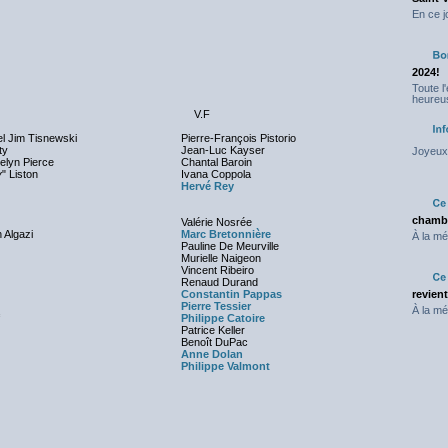
En ce j
2024!
Toute l
heureus
V.F
el Jim Tisnewski
Pierre-François Pistorio
ty
Jean-Luc Kayser
Joyeux 
elyn Pierce
Chantal Baroin
y
" Liston
Ivana Coppola
Hervé Rey
chambr
Valérie Nosrée
 Algazi
Marc Bretonnière
À la mé
Pauline De Meurville
Murielle Naigeon
Vincent Ribeiro
Renaud Durand
Constantin Pappas
revien
Pierre Tessier
À la mé
Philippe Catoire
Patrice Keller
Benoît DuPac
Anne Dolan
Philippe Valmont