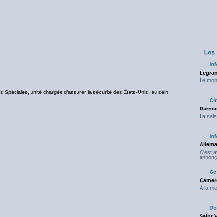
Legran
Le mond
s Spéciales, unité chargée d'assurer la sécurité des États-Unis, au sein
Dernier
La sais
Allema
C'est 
annonç
Camero
À la mé
Saint 