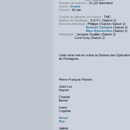
Nombre de saisons
: 01
(22 épisodes)
Genre
:
Drame
Format
: 42 min
Chaîne de diffusion en France
: TMC
Maison de Doublage
: S.O.F.I.
(Saison 1)
Direction Artistique
: Philippe Chatriot
(Saison 1)
Bernard Tiphaine
(Saison 1)
Marc Bretonnière
(Saison 1)
Adaptation
: Jacques Dualliac
(Saison 1)
Cord Grey
(Saison 1)
Cette série met en scène la Division des Opération
du Pentagone.
Pierre-François Pistorio
Jean-Luc
Kayser
Chantal
Baroin
Ivana
Coppola
Hervé
Rey
Valérie