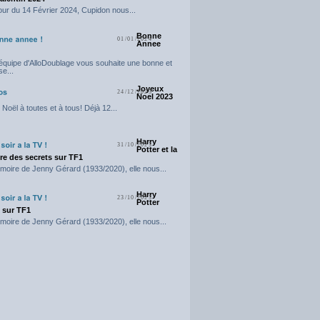
our du 14 Février 2024, Cupidon nous...
Bonne
01/01/2024
Annee
'équipe d'AlloDoublage vous souhaite une bonne et
e...
Joyeux
24/12/2023
Noel 2023
Noël à toutes et à tous! Déjà 12...
Harry
31/10/2023
Potter et la
e des secrets sur TF1
moire de Jenny Gérard (1933/2020), elle nous...
Harry
23/10/2023
Potter
t sur TF1
moire de Jenny Gérard (1933/2020), elle nous...