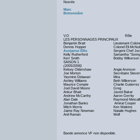
Nosrée
Marc
Bretonnière
V.O
Rôle
LES PERSONNAGES PRINCIPAUX
Benjamin Bratt
Lieutenant-Colon
Dennis Hopper
Colonel Eli McNul
Aunjanue Ellis
Sergent Chef Joc
Kelly Rutherford
Samantha "
Sonn
Kerr Smith
Bobby Wilkerson
SAISON 1
(2005/2006)
Kelsey Oldershaw
Angie Aronson
Joe Morton
Secrétaire Steven
Yasmine Delawari
Mira
Ashley Williams
Beth Wilkerson
Maurice Compte
Charlie Gutierrez
Joel David Moore
Greg
Ankur Bhatt
Javed Bakar
Andrew McCarthy
Aaron Gerrity
Alan Dale
Raymond Metcalf
Jonathan Banks
Amiral Cooper
Mitch Morris
Ken Watkins
Jaime Ray Newman
Natalie Hughes
Anil Raman
Wolf
Bande annonce VF non disponible.