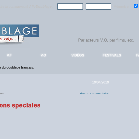
ndre la communauté
AlloDoublage
!
Mémoriser :
V.F
V.O
VIDÉOS
FESTIVALS
F
ce du doublage français.
19/04/2019
les
Aucun commentaire