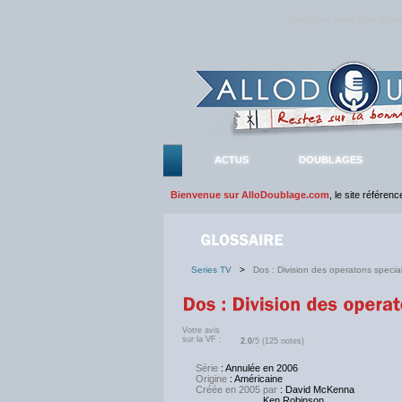
Rejoignez sans plus atte
ACTUS
DOUBLAGES
Bienvenue sur AlloDoublage.com
, le site référen
Series TV
>
Dos : Division des operatons specia
Votre avis
sur la VF :
2.0
/5 (125 notes)
Série
: Annulée en 2006
Origine
: Américaine
Créée en 2005 par
: David McKenna
Ken Robinson