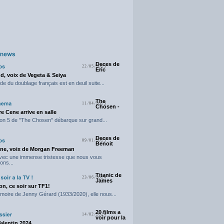
Deces de
22/05/2025
Eric
d, voix de Vegeta & Seiya
e du doublage français est en deuil suite...
The
11/04/2025
Chosen -
e Cene arrive en salle
on 5 de "The Chosen" débarque sur grand...
Deces de
09/01/2025
Benoit
ne, voix de Morgan Freeman
avec une immense tristesse que nous vous
ons...
Titanic de
23/06/2024
James
n, ce soir sur TF1!
moire de Jenny Gérard (1933/2020), elle nous...
20 films a
14/02/2024
voir pour la
Valentin 2024