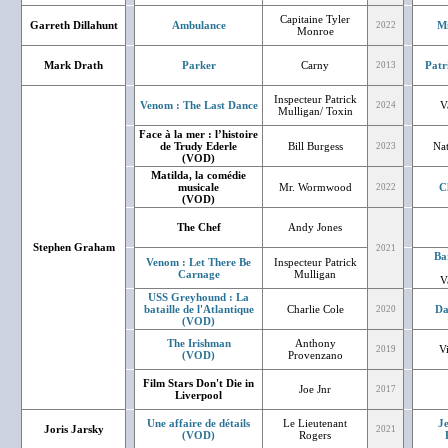
Capitaine Tyler
Garreth Dillahunt
Ambulance
Mi
2022
Monroe
Mark Drath
Parker
Carny
Patr
2013
Inspecteur Patrick
Venom : The Last Dance
V
2024
Mulligan/ Toxin
Face à la mer : l’histoire
de Trudy Ederle
Bill Burgess
Nat
2023
(VOD)
Matilda, la comédie
musicale
Mr. Wormwood
C
2022
(VOD)
The Chef
Andy Jones
Stephen Graham
2021
Ba
Venom : Let There Be
Inspecteur Patrick
Carnage
Mulligan
V
USS Greyhound : La
bataille de l'Atlantique
Charlie Cole
Da
2020
(VOD)
The Irishman
Anthony
V
2019
(VOD)
Provenzano
Film Stars Don't Die in
Joe Jnr
2017
Liverpool
Une affaire de détails
Le Lieutenant
J
Joris Jarsky
2021
(VOD)
Rogers