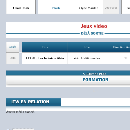
Chad Rook
Flash
Clyde Mardon
Na
2014/2018
Titre
Rôle
Direction Art
Année
LEGO : Les Indestructibles
Voix Additionnelles
NC
2018
NC
Aucun média associé.