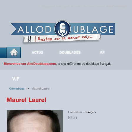
Rejoignez sans plus attendre la communauté
AlloDoublage
!
ACTUS
DOUBLAGES
V.F
Bienvenue sur AlloDoublage.com
, le site référence du doublage français.
Comediens
>
Maurel Laurel
Comédien
: Français
Né le
:
NC