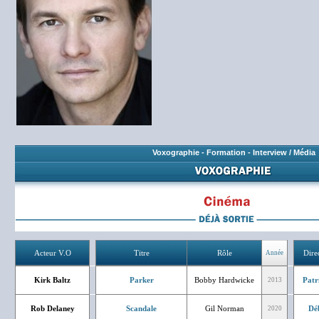
Voxographie
-
Formation
-
Interview / Média
Acteur V.O
Titre
Rôle
Dire
Année
Kirk Baltz
Parker
Bobby Hardwicke
Patr
2013
Rob Delaney
Scandale
Gil Norman
Dé
2020