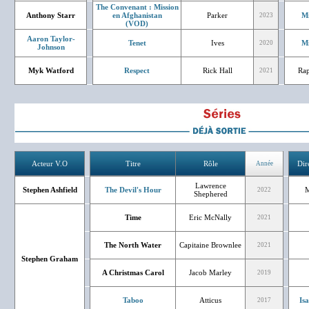
The Convenant : Mission
Anthony Starr
en Afghanistan
Parker
Mi
2023
(VOD)
Aaron Taylor-
Tenet
Ives
Mi
2020
Johnson
Myk Watford
Respect
Rick Hall
Rap
2021
Acteur V.O
Titre
Rôle
Dir
Année
Lawrence
Stephen Ashfield
The Devil's Hour
M
2022
Shephered
Time
Eric McNally
2021
The North Water
Capitaine Brownlee
2021
Stephen Graham
A Christmas Carol
Jacob Marley
2019
Taboo
Atticus
Is
2017