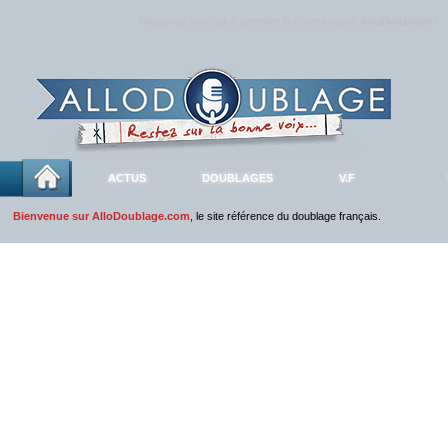
Rejoignez sans plus attendre la communauté
AlloDoublage
!
ACTUS
DOUBLAGES
V.F
Bienvenue sur AlloDoublage.com
, le site référence du doublage français.