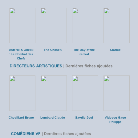
Asterix & Obelix
The Chosen
The Day of the
Clarice
: Le Combat des
Jackal
Chefs
Chevillard Bruno
Lombard Claude
Savdie Joel
Videcoq-Gage
Philippe