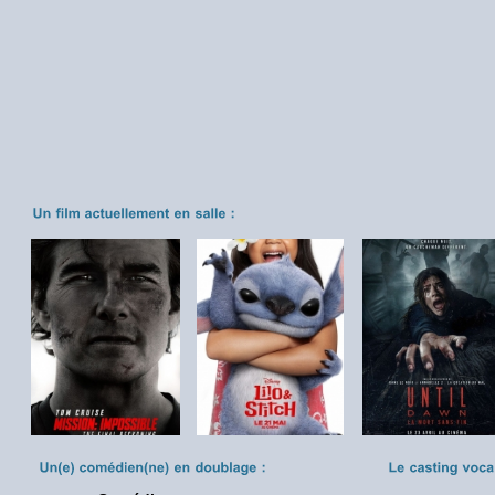
«Mission: Impossible - The
«Lilo & Stitch»
«Until Dawn : La Mort s
Final Reckoning»
fin»