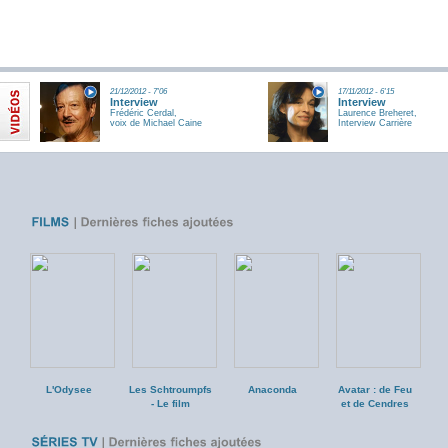
21/12/2012 - 7'06
17/11/2012 - 6'15
Interview
Interview
Frédéric Cerdal,
Laurence Breheret,
voix de Michael Caine
Interview Carrière
L'Odysee
Les Schtroumpfs
Anaconda
Avatar : de Feu
- Le film
et de Cendres
F